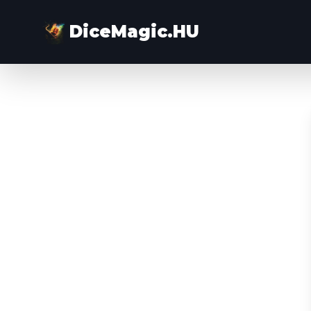
DiceMagic.HU